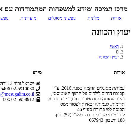
מרכז תמיכה ומידע למשפחות המתמודדות עם או
אודות
מלונית
נופשוני מסוגלים
מועדונית
נופש
יעוץ והכוונה
ראשי
יעוץ והכוונה
אודות
מידע
ישראל זרחי 13 ירושלים
עמותת מסוגלים הוקמה בשנת 2016, ע”י
02-5910030 5406*
קבוצת הורים לילדים על הרצף האוטיסטי,
e@mesugalim.co.il
והינה עמותה ללא מטרות רווח, ומבוססת על
fax: 02-5958912
תרומות. לעמותה זכאיות לפטור ממס
הכנסה לפי פקודת סעיף 46
לתרומות: מסוגלים, בנק פאג”י (52) סניף
188 חשבון: 667943