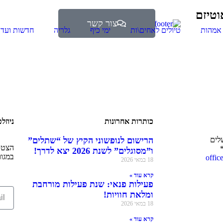
טיזם
צור קשר
תרומה למסוגלים
 אמהות
טיולים לאחים\ות
ימי כיף
גלריה
חדשות ועדכ
כותרות אחרונות
ניוזל
הרישום לנופשוני הקיץ של “שתלים”
הצטרפ
ו”מסוגלים” לשנת 2026 יצא לדרך!
במגוו
offic
18 במאי 2026
קרא עוד »
פעילות פנאי: שנת פעילות מורחבת
ומלאת חוויות!
18 במאי 2026
קרא עוד »